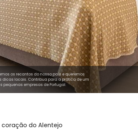
mos os recantos do nosso país e queremos
s dicas locais. Contribua para a prática de um
 as pequenas empresas de Portugal.
coração do Alentejo