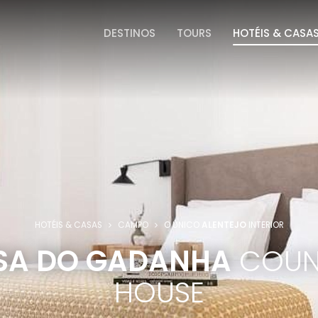
DESTINOS
TOURS
HOTÉIS & CASA
HOTÉIS & CASAS
CAMPO
O ÚNICO
ALENTEJO
INTERIOR
SA DO GADANHA
COUN
HOUSE