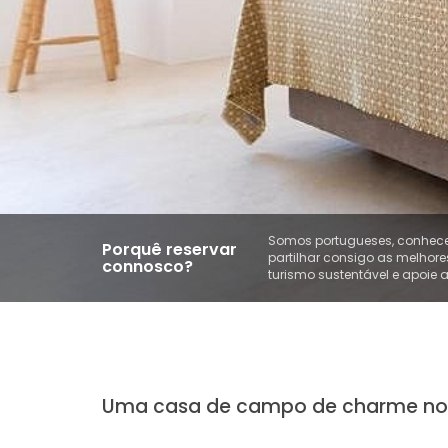
Somos portugueses, conhece
Porquê reservar
partilhar consigo as melhore
connosco?
turismo sustentável e apoie
Uma casa de campo de charme no 