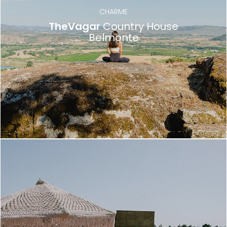
CHARME
TheVagar
Country House
Belmonte