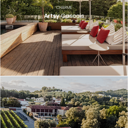
CHARME
Artsy
Cascais