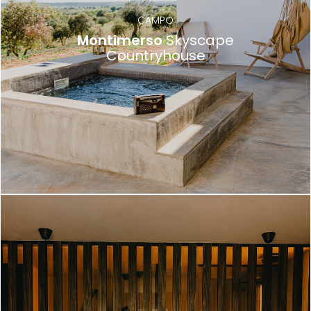
CAMPO
Montimerso
Skyscape
Countryhouse