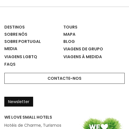
Casas
DESTINOS
TOURS
SOBRE NÓS
MAPA
SOBRE PORTUGAL
BLOG
MEDIA
VIAGENS DE GRUPO
VIAGENS LGBTQ
VIAGENS À MEDIDA
FAQS
CONTACTE-NOS
Newsletter
WE LOVE SMALL HOTELS
Hotéis de Charme, Turismos