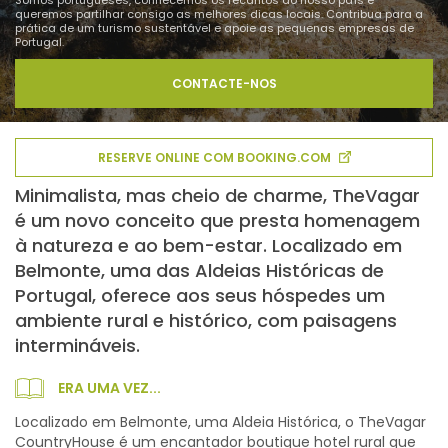
Somos portugueses, conhecemos os recantos do nosso país e
queremos partilhar consigo as melhores dicas locais. Contribua para a
prática de um turismo sustentável e apoie as pequenas empresas de
Portugal.
CONTACTE-NOS
RESERVE ONLINE COM BOOKING.COM
Minimalista, mas cheio de charme, TheVagar
é um novo conceito que presta homenagem
à natureza e ao bem-estar. Localizado em
Belmonte, uma das Aldeias Históricas de
Portugal, oferece aos seus hóspedes um
ambiente rural e histórico, com paisagens
intermináveis.
ERA UMA VEZ...
Localizado em Belmonte, uma Aldeia Histórica, o TheVagar
CountryHouse é um encantador boutique hotel rural que