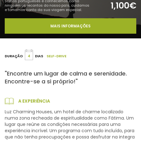
Somos portugueses e conhecemos como
1,100€
ninguém os recantos do nosso país, cuidamos
e tomamos conta da sua viagem especial.
MAIS INFORMAÇÕES
DURAÇÃO
4
DIAS
SELF-DRIVE
"Encontre um lugar de calma e serenidade.
Encontre-se a si próprio!"
A EXPERIÊNCIA
Luz Charming Houses, um hotel de charme localizado
numa zona recheada de espiritualidade como Fátima. Um
lugar que reúne as condições necessárias para uma
experiência incrível. Um programa com tudo incluído, para
que não tenha preocupações e possa desfrutar na integra