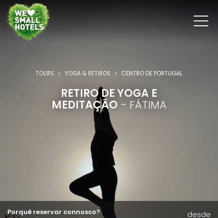
TOURS
YOGA & RETIROS
CENTRO DE PORTUGAL
RETIRO DE YOGA E
MEDITAÇÃO
- FÁTIMA
Porquê reservar connosco?
desde