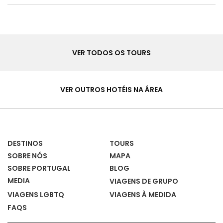
Tours
VER TODOS OS TOURS
Hotéis
&
VER OUTROS HOTÉIS NA ÁREA
Casas
DESTINOS
TOURS
SOBRE NÓS
MAPA
SOBRE PORTUGAL
BLOG
MEDIA
VIAGENS DE GRUPO
VIAGENS LGBTQ
VIAGENS À MEDIDA
FAQS