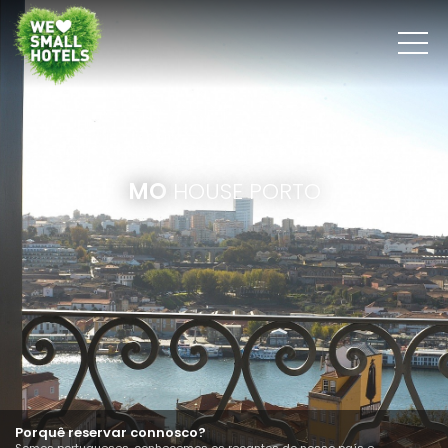
HOTÉIS & CASAS
DESIGN
NORTE &
VALE DO DOURO
MO
HOUSE PORTO
Porquê reservar connosco?