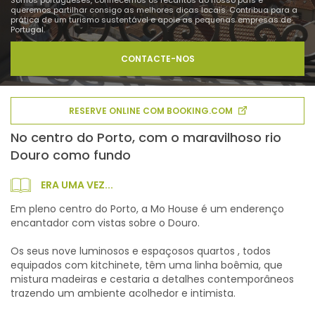
Somos portugueses, conhecemos os recantos do nosso país e
queremos partilhar consigo as melhores dicas locais. Contribua para a
prática de um turismo sustentável e apoie as pequenas empresas de
Portugal.
CONTACTE-NOS
RESERVE ONLINE COM BOOKING.COM
No centro do Porto, com o maravilhoso rio
Douro como fundo
ERA UMA VEZ...
Em pleno centro do Porto, a Mo House é um enderenço
encantador com vistas sobre o Douro.
Os seus nove luminosos e espaçosos quartos , todos
equipados com kitchinete, têm uma linha boêmia, que
mistura madeiras e cestaria a detalhes contemporâneos
trazendo um ambiente acolhedor e intimista.