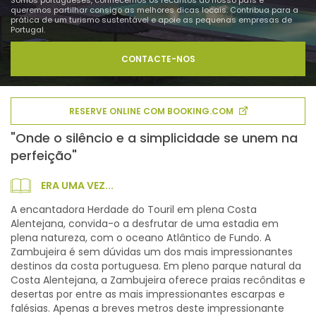
Somos portugueses, conhecemos os recantos do nosso país e
queremos partilhar consigo as melhores dicas locais. Contribua para a
prática de um turismo sustentável e apoie as pequenas empresas de
Portugal.
CONTACTE-NOS
RESERVE ONLINE COM BOOKING.COM
"Onde o silêncio e a simplicidade se unem na
perfeição"
ERA UMA VEZ...
A encantadora Herdade do Touril em plena Costa
Alentejana, convida-o a desfrutar de uma estadia em
plena natureza, com o oceano Atlântico de Fundo. A
Zambujeira é sem dúvidas um dos mais impressionantes
destinos da costa portuguesa. Em pleno parque natural da
Costa Alentejana, a Zambujeira oferece praias recônditas e
desertas por entre as mais impressionantes escarpas e
falésias. Apenas a breves metros deste impressionante