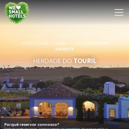
HOTÉIS & CASAS
CAMPO
A SELVAGEM
COSTA
SUDOESTE
HERDADE DO
TOURIL
Porquê reservar connosco?