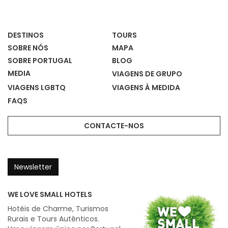
Casas
DESTINOS
TOURS
SOBRE NÓS
MAPA
SOBRE PORTUGAL
BLOG
MEDIA
VIAGENS DE GRUPO
VIAGENS LGBTQ
VIAGENS À MEDIDA
FAQS
CONTACTE-NOS
Newsletter
WE LOVE SMALL HOTELS
Hotéis de Charme, Turismos
Rurais e Tours Autênticos.