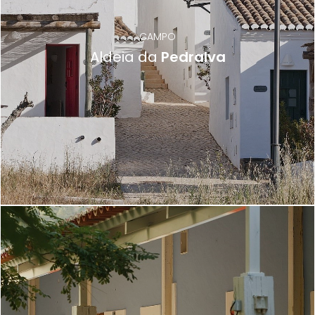
CAMPO
Aldeia da
Pedralva