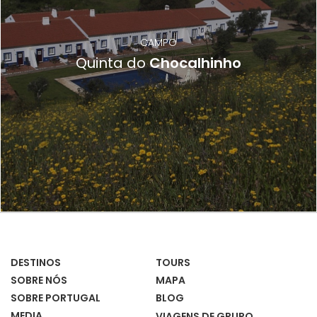
CAMPO
Quinta do
Chocalhinho
DESTINOS
TOURS
SOBRE NÓS
MAPA
SOBRE PORTUGAL
BLOG
MEDIA
VIAGENS DE GRUPO