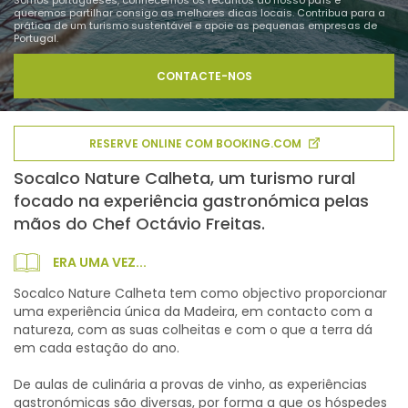
Somos portugueses, conhecemos os recantos do nosso país e
queremos partilhar consigo as melhores dicas locais. Contribua para a
prática de um turismo sustentável e apoie as pequenas empresas de
Portugal.
CONTACTE-NOS
RESERVE ONLINE COM BOOKING.COM
Socalco Nature Calheta, um turismo rural
focado na experiência gastronómica pelas
mãos do Chef Octávio Freitas.
ERA UMA VEZ...
Socalco Nature Calheta tem como objectivo proporcionar
uma experiência única da Madeira, em contacto com a
natureza, com as suas colheitas e com o que a terra dá
em cada estação do ano.
De aulas de culinária a provas de vinho, as experiências
gastronómicas são diversas, por forma a que os hóspedes