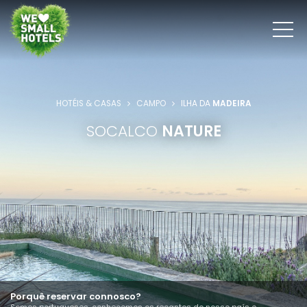
HOTÉIS & CASAS
CAMPO
ILHA DA
MADEIRA
SOCALCO
NATURE
Porquê reservar connosco?