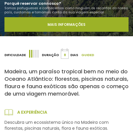
Porquê reservar connosco?
Somos portugueses e conhecemos como ninguém os recantos do nosso
país, cuidamos e tomamos conta da sua viagem especial.
MAIS INFORMAÇÕES
DIFICULDADE
DURAÇÃO
8
DIAS
GUIDED
Madeira, um paraíso tropical bem no meio do
Oceano Atlântico: florestas, piscinas naturais,
flaura e fauna exóticas são apenas o começo
de uma viagem memorável.
A EXPERIÊNCIA
Descubra um ecossistema único na Madeira com
florestas, piscinas naturais, flora e fauna exóticas.