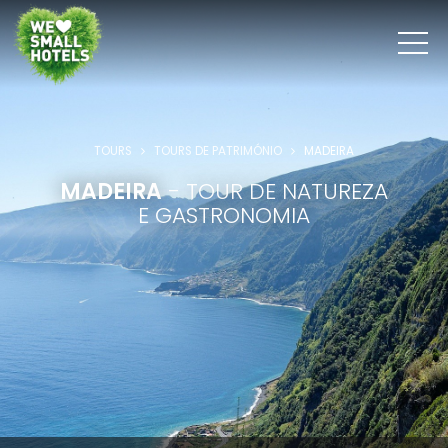
TOURS
TOURS DE PATRIMÓNIO
MADEIRA
MADEIRA
- TOUR DE NATUREZA
E GASTRONOMIA