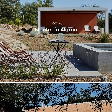
CAMPO
Monte do
Álamo