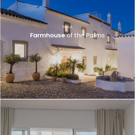
PRAIA
Farmhouse
of the Palms