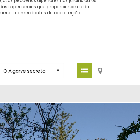
, os pequenos alpendres nos jardins ou os
das experiências que proporcionam e da
uenos comerciantes de cada região.