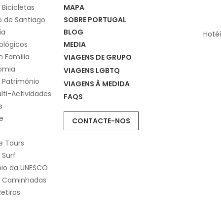
 Bicicletas
MAPA
 de Santiago
SOBRE PORTUGAL
ia
BLOG
Hoté
ológicos
MEDIA
 Família
VIAGENS DE GRUPO
omia
VIAGENS LGBTQ
 Património
VIAGENS À MEDIDA
lti-Actividades
FAQS
s
e
CONTACTE-NOS
e Tours
 Surf
nio da UNESCO
e Caminhadas
etiros