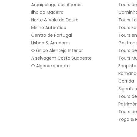
Arquipélago dos Açores
Tours de
Ilha da Madeira
Caminho
Norte & Vale do Douro
Tours 1 d
Minho Autêntico
Tours Ec
Centro de Portugal
Tours em
Lisboa & Arredores
Gastron
O único Alentejo Interior
Tours de
A selvagem Costa Sudoeste
Tours Mu
O Algarve secreto
Ecopista
Romanc
Corrida
Signatur
Tours de
Patrimó
Tours d
Yoga & R