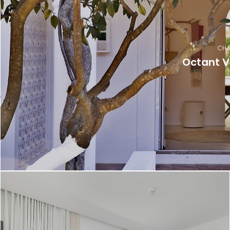
CHA
Octant V