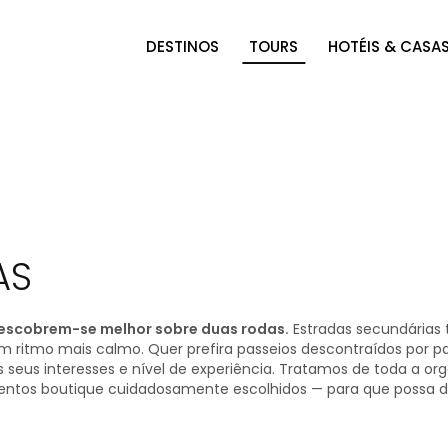
DESTINOS
TOURS
HOTÉIS & CASA
AS
descobrem-se melhor sobre duas rodas.
Estradas secundárias tr
m ritmo mais calmo. Quer prefira passeios descontraídos por p
 seus interesses e nível de experiência. Tratamos de toda a o
ntos boutique cuidadosamente escolhidos — para que possa de