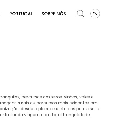
S
PORTUGAL
SOBRE NÓS
EN
anquilas, percursos costeiros, vinhas, vales e
aisagens rurais ou percursos mais exigentes em
rganização, desde o planeamento dos percursos e
sfrutar da viagem com total tranquilidade.