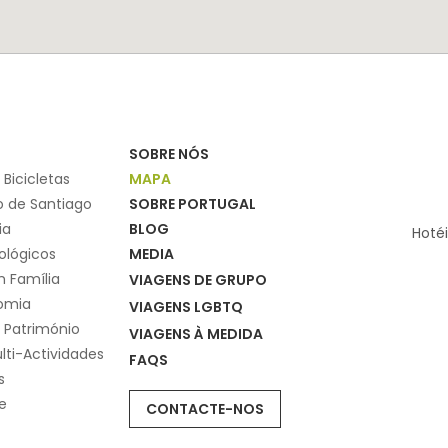
SOBRE NÓS
 Bicicletas
MAPA
 de Santiago
SOBRE PORTUGAL
ia
BLOG
Hoté
ológicos
MEDIA
 Família
VIAGENS DE GRUPO
omia
VIAGENS LGBTQ
 Património
VIAGENS À MEDIDA
lti-Actividades
FAQS
s
e
CONTACTE-NOS