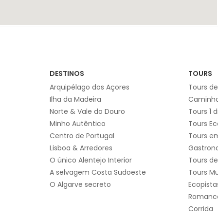
DESTINOS
TOURS
Arquipélago dos Açores
Tours de
Ilha da Madeira
Caminho
Norte & Vale do Douro
Tours 1 d
Minho Autêntico
Tours Ec
Centro de Portugal
Tours em
Lisboa & Arredores
Gastron
O único Alentejo Interior
Tours de
A selvagem Costa Sudoeste
Tours Mu
O Algarve secreto
Ecopista
Romanc
Corrida