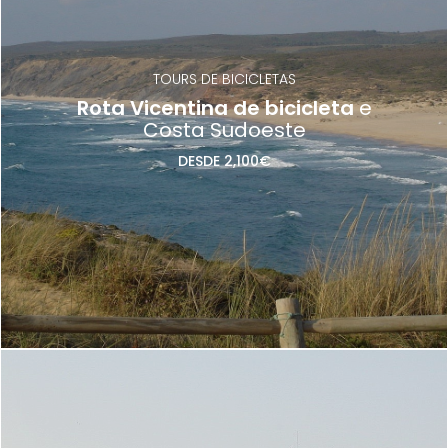
TOURS DE BICICLETAS
Rota Vicentina de bicicleta
e
Costa Sudoeste
DESDE 2,100€