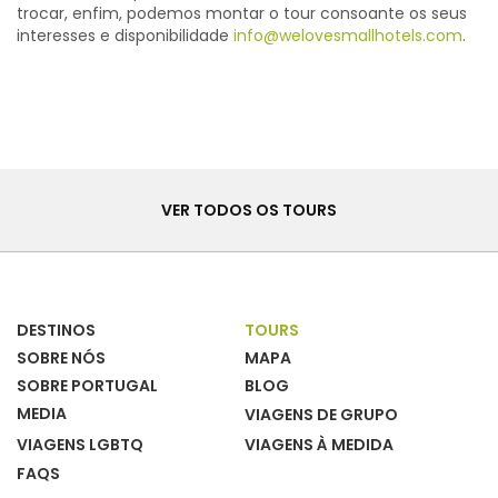
trocar, enfim, podemos montar o tour consoante os seus
interesses e disponibilidade
info@welovesmallhotels.com
.
Tours
VER TODOS OS TOURS
DESTINOS
TOURS
SOBRE NÓS
MAPA
SOBRE PORTUGAL
BLOG
MEDIA
VIAGENS DE GRUPO
VIAGENS LGBTQ
VIAGENS À MEDIDA
FAQS