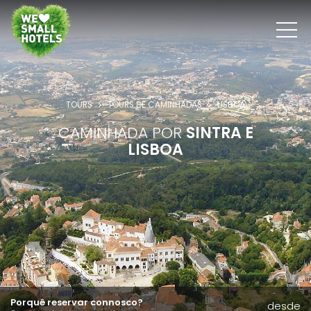
TOURS
TOURS DE CAMINHADAS
LISBOA
CAMINHADA POR
SINTRA E
LISBOA
Porquê reservar connosco?
desde