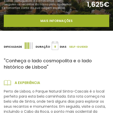
Somos portugueses e conhecemos como
1,625€
ninguém os recantos do nosso país, cuidamos
e tomamos conta da sua viagem especial.
MAIS INFORMAÇÕES
DIFICULDADE
DURAÇÃO
8
DIAS
SELF-GUIDED
"Conheça o lado cosmopolita e o lado
histórico de Lisboa"
A EXPERIÊNCIA
Perto de Lisboa, o Parque Natural Sintra-Cascais é o local
perfeito para esta bela caminhada. Esta rota começa na
bela vila de Sintra, onde terá alguns dias para explorar os
seus recantos e monumentos. Em seguida, visite a costa,
incluindo o Cabo da Roca, o ponto mais ocidental da