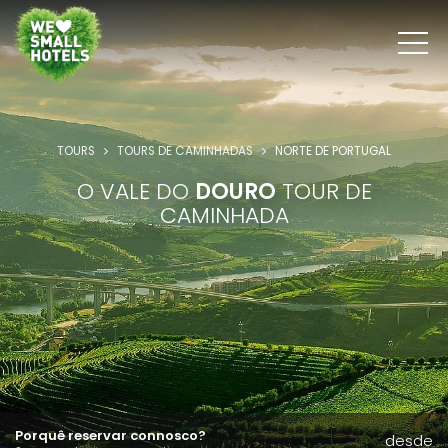
TOURS
TOURS DE CAMINHADAS
NORTE DE PORTUGAL
O VALE DO
DOURO
TOUR DE
CAMINHADA
Porquê reservar connosco?
desde