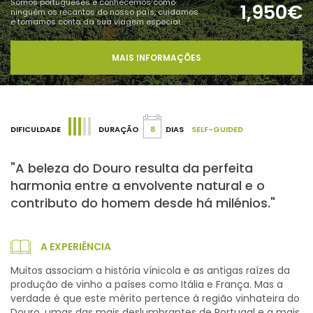
Somos portugueses e conhecemos como
1,950€
ninguém os recantos do nosso país, cuidamos
e tomamos conta da sua viagem especial.
MAIS INFORMAÇÕES
DIFICULDADE
DURAÇÃO
8
DIAS
SELF-GUIDED
"A beleza do Douro resulta da perfeita
harmonia entre a envolvente natural e o
contributo do homem desde há milénios."
A EXPERIÊNCIA
Muitos associam a história vínicola e as antigas raízes da
produção de vinho a países como Itália e França. Mas a
verdade é que este mérito pertence à região vinhateira do
Douro, umas das mais deslumbrantes de Portugal e a mais